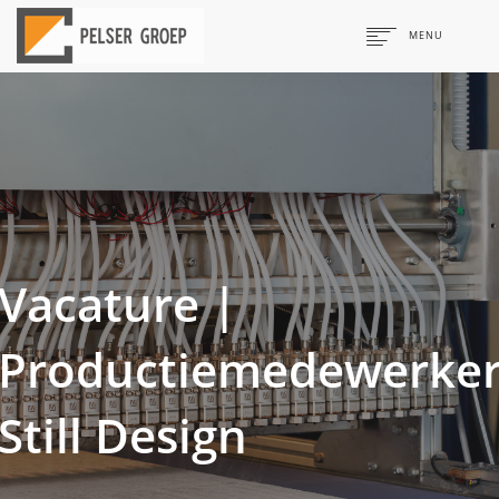
MENU
Pelser
Design & Build
Interieurbouw & Afbouw
Vacature |
Projecten
Productiemedewerke
Kantoorinrichting
Still Design
Onderwijsinrichting