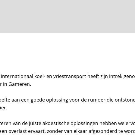
internationaal koel- en vriestransport
heeft zijn intrek gen
Inte
or in Gameren.
oefte aan een goede oplossing voor de rumoer die ontstond
oer.
K
eren van de juiste akoestische oplossingen hebben we erv
een overlast ervaart, zonder van elkaar afgezonderd te wor