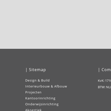
| Sitemap
| Com
Design & Build
KvK: 171
Interieurbouw & Afbouw
BTW: NL8
Projecten
Kantoorinrichting
Onderwijsinrichting
Akoestiek