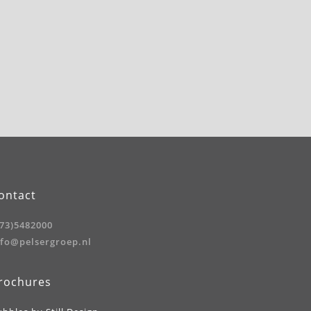
ontact
073)5482000
nfo@pelsergroep.nl
rochures