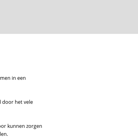
Pelser
Design & Build
omen in een
rieurbouw & Afbouw
Projecten
 door het vele
antoorinrichting
oor kunnen zorgen
den.