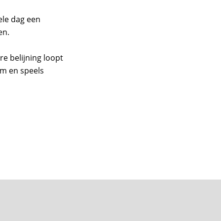
derwijsinrichting
ele dag een
en.
Akoestiek
re belijning loopt
Nieuws
m en speels
Over Pelser
Contact