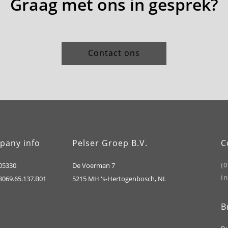
Graag met ons in gesprek?
Contact ons
pany info
Pelser Groep B.V.
C
(
05330
De Voerman 7
i
069.65.137.B01
5215 MH 's-Hertogenbosch, NL
B