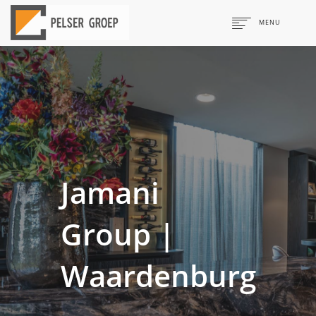
MENU
Pelser
Design & Build
Interieurbouw & Afbouw
Jamani
Projecten
Group |
Kantoorinrichting
Waardenburg
Onderwijsinrichting