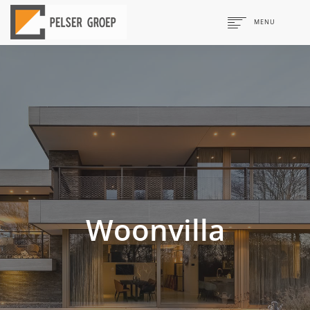
MENU
Pelser
Design & Build
Interieurbouw & Afbouw
Projecten
Woonvilla
Kantoorinrichting
Onderwijsinrichting